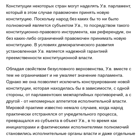
Конституции некоторых стран могут наделять У.в. парламент,
который в этом случае правомочен принять новую
конституцию. Поскольку народ без каких бы то ни было
полномочий является субъектом У.в., то посредством такого
конституционно-правового инструмента, как референдум, он
без каких-либо ограничений правомочен принимать новую
конституцию. В условиях демократического развития
установленная У.в. является надежной гарантией
преемственности конституционной власти.
Обладая свойством безусловного верховенства, У.в. вместе с
тем не ограничивает и не умаляет значение парламента.
Однако же она позволяет исключить конструирование новой
конституции, которая находилась бы в зависимости, с одной
стороны, от парламентских межпартийных противоречий, а с
другой - от непомерных аппетитов исполнительной власти.
Мировой практике известно немало случаев, когда народ
практически отстранялся от учредительного процесса,
превращался из субъекта в объект У.в., в то время как
инициаторами и фактическими исполнителями полномочий
становились исполнительные органы власти и даже отдельные